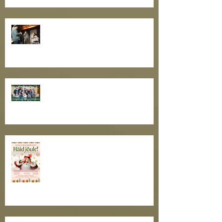
Toimus näitlejatöö õpituba
"Näitleja töö rolliga II"
Toimekas teatriaasta tõmbab
otsad kokku. Kaunist
pühadeaega, sõbrad!
Jõulutaat ootab kõiki teatritallu!