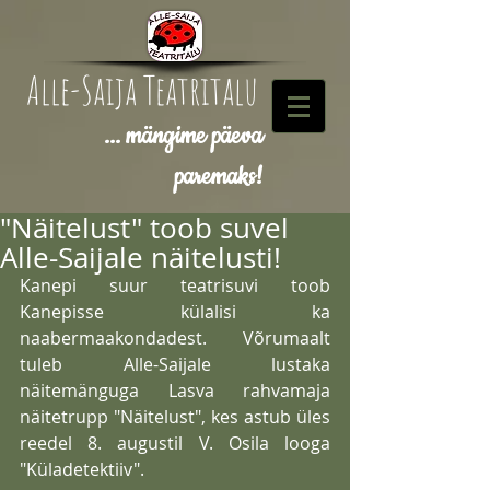
Alle-Saija Teatritalu
... mängime päeva
paremaks!
"Näitelust" toob suvel
Alle-Saijale näitelusti!
Kanepi suur teatrisuvi toob 
Kanepisse külalisi ka 
naabermaakondadest. Võrumaalt 
tuleb Alle-Saijale lustaka 
näitemänguga Lasva rahvamaja 
näitetrupp "Näitelust", kes astub üles 
reedel 8. augustil V. Osila looga 
"Küladetektiiv". 