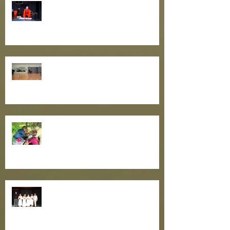
Külalisteatrite hooaeg hoos!
Toimusid teatrikogukonna
oskuste tõstmise õpitoad
Teatrisuvi algas suure
lastepäevaga!
Maailmaparandajad teatritalus