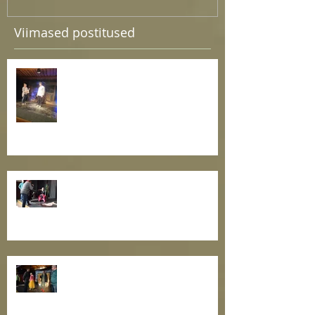
Viimased postitused
Esietendus lugu tööotsija
argipäevast
Ain Saviaugu juhendatud õpituba
teatrikogukonna oskuste
arendamiseks
Nullpunktipraksise III õpituba
teatrikogukonna oskuste
arendamise projekti raames