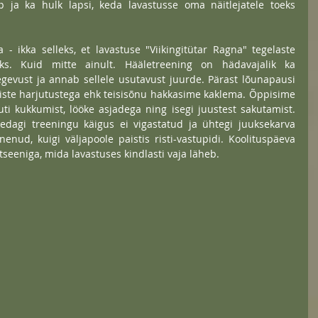
 ja ka hulk lapsi, keda lavastusse oma näitlejatele toeks 
 - ikka selleks, et lavastuse "Viikingitütar Ragna" tegelaste 
aks. Kuid mitte ainult. Hääletreening on hädavajalik ka 
tegevust ja annab sellele usutavust juurde. Pärast lõunapausi 
liste harjutustega ehk teisisõnu hakkasime kaklema. Õppisime 
ti kukkumist, lööke asjadega ning isegi juustest sakutamist. 
dagi treeningu käigus ei vigastatud ja ühtegi juuksekarva 
nenud, kuigi väljapoole paistis risti-vastupidi. Koolituspäeva 
seeniga, mida lavastuses kindlasti vaja läheb.