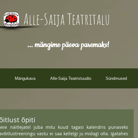
Alle-Saija Teatritalu
... mängime päeva paremaks!
Mängukava
Alle-Saija Teatristuudio
Sündmused
õitlust õpiti
meie näitlejatel juba mitu kuud tagasi kalendris punaseks 
võitlustreeningu vastu ei saa kellelgi ju midagi olla. Igatahes 