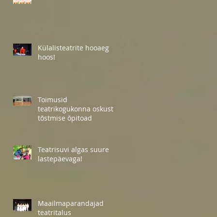
Külalisteatrite hooaeg
hoos!
Toimusid
teatrikogukonna oskuste
tõstmise õpitoad
Teatrisuvi algas suure
lastepäevaga!
Maailmaparandajad
teatritalus