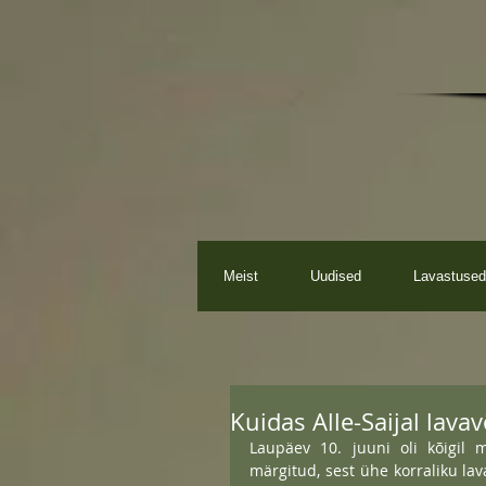
Meist
Uudised
Lavastused
Kuidas Alle-Saijal lavav
Laupäev 10. juuni oli kõigil 
märgitud, sest ühe korraliku lava