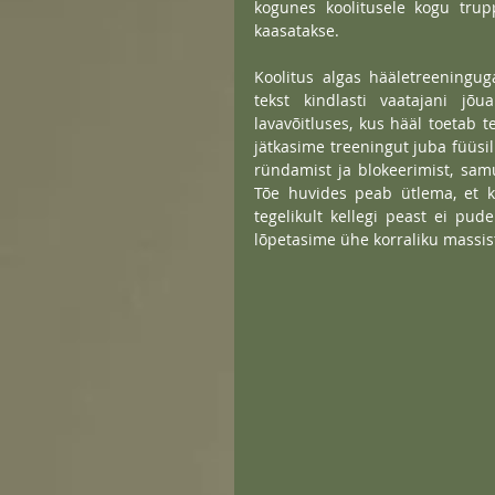
kogunes koolitusele kogu trupp
kaasatakse.
Koolitus algas hääletreeninguga
tekst kindlasti vaatajani jõu
lavavõitluses, kus hääl toetab 
jätkasime treeningut juba füüsi
ründamist ja blokeerimist, samu
Tõe huvides peab ütlema, et ke
tegelikult kellegi peast ei pude
lõpetasime ühe korraliku massist