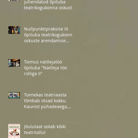
juhendatud õpituba
teatrikogukonna oskuste
arendamiseks
Nullpunktipraksise III
õpituba teatrikogukonna
oskuste arendamise
projekti raames
Toimus näitlejatöö
õpituba "Näitleja töö
rolliga II"
Toimekas teatriaasta
tõmbab otsad kokku.
Kaunist pühadeaega,
sõbrad!
Jõulutaat ootab kõiki
teatritallu!