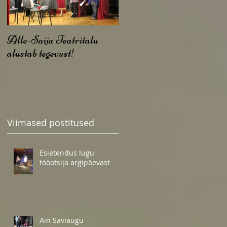
Alle-Saija Teatritalu
alustab tegevust!
Viimased postitused
Esietendus lugu
tööotsija argipäevast
Ain Saviaugu