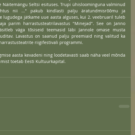
 Näitemängu Seltsi esituses. Trupi ühisloominguna valminud 
htus nii ..." pakub kindlasti palju äratundmisrõõmu ja 
e lugudega jätkame uue aasta alguses, kui 2. veebruaril tuleb 
e aja parim harrastusteatrilavastus "Minejad". See on Janno 
äsitleb väga tõsiseid teemasid läbi Jannole omase musta 
auditav. Lavastus on saanud palju preemiaid ning valitud ka 
arrastusteatrite riigifestivali programmi.
ärgmise aasta kevadeni ning loodetavasti saab näha veel mõnda 
imist toetab Eesti Kultuurkapital.