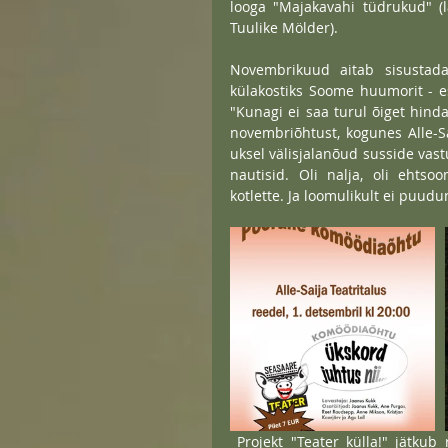
looga "Majakavahi tüdrukud" (la
Tuulike Mölder).
Novembrikuud aitab sisustada 
külakostiks Soome huumorit - e
"Kunagi ei saa turul õiget hind
novembriõhtust, kogunes Alle-Sa
uksel välisjalanõud susside vast
nautisid. Oli nalja, oli ehtso
kotlette. Ja loomulikult ei puudu
 Projekt "Teater külla!" jätkub reedel, 1. detsembril, kui Alle-Saija lavalaudadel saab näha 