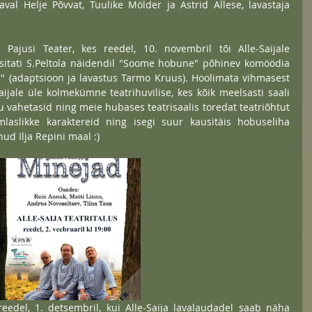
val Helje Põvvat, Tuulike Mölder ja Astrid Allese, lavastaja 
Pajusi Teater, kes reedel, 10. novembril tõi Alle-Saijale 
sitati S.Peltola näidendil "Soome hobune" põhinev komöödia 
a" (adaptsioon ja lavastus Tarmo Kruus). Hoolimata vihmasest 
ijale üle kolmekümne teatrihuvilise, kes kõik meelsasti saali 
u vahetasid ning meie hubases teatrisaalis toredat teatriõhtut 
omlaslikke karaktereid ning isegi suur kausitäis hobuseliha 
nud Ilja Repini maal :)