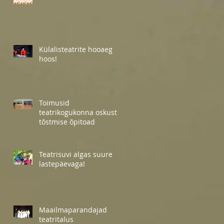
Külalisteatrite hooaeg
hoos!
Toimusid
teatrikogukonna oskuste
tõstmise õpitoad
Teatrisuvi algas suure
lastepäevaga!
Maailmaparandajad
teatritalus