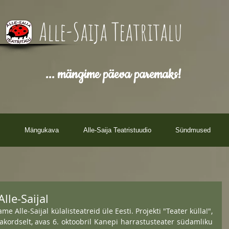
Alle-Saija Teatritalu
... mängime päeva paremaks!
Mängukava
Alle-Saija Teatristuudio
Sündmused
lle-Saijal
e Alle-Saijal külalisteatreid üle Eesti. Projekti "Teater külla!", 
ordselt, avas 6. oktoobril Kanepi harrastusteater südamliku 