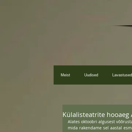
Meist
Uudised
Lavastused
Külalisteatrite hooaeg A
Alates oktoobri algusest võõrustam
mida rakendame sel aastal esmak