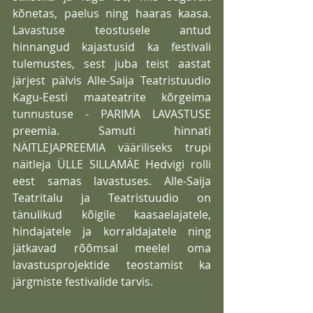
kõnetas, paelus ning haaras kaasa. 
Lavastuse teostusele antud 
hinnangud kajastusid ka festivali 
tulemustes, sest juba teist aastat 
järjest pälvis Alle-Saija Teatristuudio 
Kagu-Eesti maateatrite kõrgeima 
tunnustuse - PARIMA LAVASTUSE 
preemia. Samuti hinnati 
NÄITLEJAPREEMIA vääriliseks trupi 
näitleja ÜLLE SILLAMÄE Hedvigi rolli 
eest samas lavastuses. Alle-Saija 
Teatritalu ja Teatristuudio on 
tänulikud kõigile kaasaelajatele, 
hindajatele ja korraldajatele ning 
jätkavad rõõmsal meelel oma 
lavastusprojektide teostamist ka 
järgmiste festivalide tarvis. 