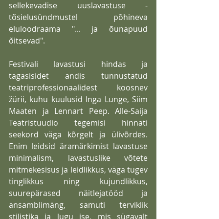
sellekevadise uuslavastuse - 
tõsielusündmustel põhineva 
eluloodraama "... ja õunapuud 
õitsevad".
Festivali lavastusi hindas ja 
tagasisidet andis tunnustatud 
teatriprofessionaalidest koosnev 
žürii, kuhu kuulusid Inga Lunge, Siim 
Maaten ja Lennart Peep. Alle-Saija 
Teatristuudio tegemisi hinnati 
seekord väga kõrgelt ja ülivõrdes. 
Enim leidsid äramärkimist lavastuse 
minimalism, lavastuslike võtete 
mitmekesisus ja leidlikkus, väga tugev 
tinglikkus ning kujundlikkus, 
suurepärased näitlejatööd ja 
ansamblimäng, samuti terviklik 
stilistika ja lugu ise, mis sügavalt 