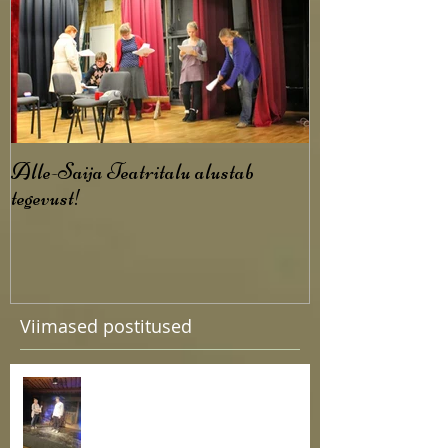
Alle-Saija Teatritalu alustab
tegevust!
Viimased postitused
Esietendus lugu tööotsija
argipäevast