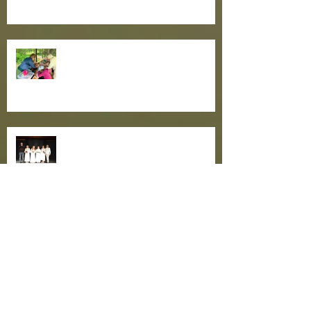
Teatrisuvi algas suure
lastepäevaga!
Maailmaparandajad teatritalus
Arhiiv
märts 2026
(2)
2 posts
veebruar 2026
(2)
2 posts
detsember 2025
(1)
1 post
november 2025
(3)
3 posts
juuni 2025
(1)
1 post