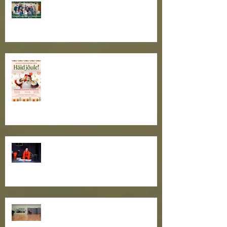
Toimekas teatriaasta tõmbab
otsad kokku. Kaunist
pühadeaega, sõbrad!
Jõulutaat ootab kõiki teatritallu!
Külalisteatrite hooaeg hoos!
Toimusid teatrikogukonna
oskuste tõstmise õpitoad