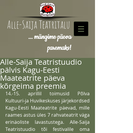
Alle-Saija Teatritalu
... mängime päeva
paremaks!
Alle-Saija Teatristuudio
pälvis Kagu-Eesti
Maateatrite päeva
kõrgeima preemia
14.-15. aprillil toimusid Põlva 
Kultuuri-ja Huvikeskuses järjekordsed 
Kagu-Eesti Maateatrite päevad, mille 
raames astus üles 7 rahvateatrit väga 
erinäoliste lavastustega. Alle-Saija 
Teatristuudio tõi festivalile oma 