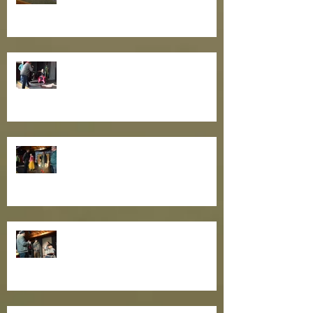
Ain Saviaugu juhendatud õpituba
teatrikogukonna oskuste
arendamiseks
Nullpunktipraksise III õpituba
teatrikogukonna oskuste
arendamise projekti raames
Toimus näitlejatöö õpituba
"Näitleja töö rolliga II"