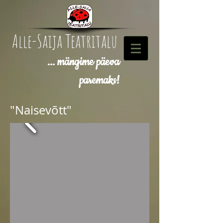
Alle-Saija Teatritalu
... mängime päeva
paremaks!
"Naisevõtt"