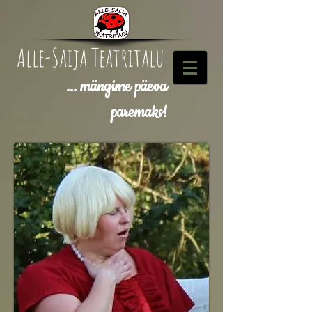
Alle-Saija Teatritalu
... mängime päeva
paremaks!