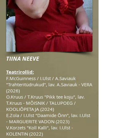
TIINA NEEVE
Teatrirollid:
F.McGuinness / I.Ulst / A.Saviauk
"Trahteritüdrukud", lav. A.Saviauk - VERA
(2026)
O.Kruus / T.Kruus "Pikk tee koju", lav.
T.Kruus - MÕISNIK / TALUPOEG /
KOOLIÕPETAJA (2024)
E.Zola / I.Ulst "Daamide Õnn", lav. I.Ulst
- MARGUERITE VADON (2023)
V.Korzets "Koll Kalli", lav. I.Ulst -
KOLENTIN (2022)