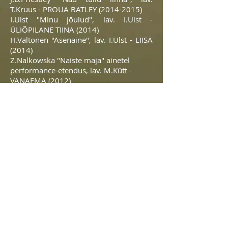
T.Kruus - PROUA BATLEY
(2014-2015)
I.Ulst "Minu jõulud", lav. I.Ulst -
ÜLIÕPILANE TIINA (2014)
H.Valtonen "Asenaine", lav. I.Ulst - LIISA
(2014)
Z.Nalkowska "Naiste maja" ainetel
performance-etendus, lav. M.Kütt -
VANAEMA (2012)
O.Preussler "Väike nõid", lav.
Ü.Saaremäe - SOONÕID
(2011-2012)
"Valge muinasjutt" V.Aavik-Vadi "Väike
kuri päkapikk"ainetel, lav. V.Ilves -
SIIGASAAGA (2010)
Film, TV ja reklaam:
Alle-Saija Teatritalu film "Vardja" (2025),
rez. I.Ulst - VARDJA
"Vaba maa", rez. A.Hints - KÜLAHOOR
LEILI (2012)
Täiendkoolitus:
Alle-Saija Teatristuudio näitlejakoolitus,
märts 2016 (Põlgaste), koolitaja Ain
Saviauk