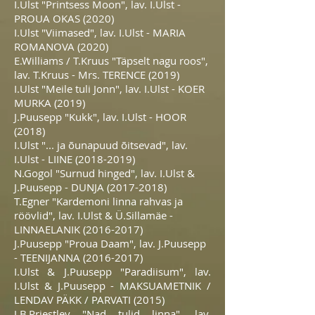
I.Ulst "Printsess Moon", lav. I.Ulst -
PROUA OKAS (2020)
I.Ulst "Viimased", lav. I.Ulst - MARIA
ROMANOVA (2020)
E.Williams / T.Kruus "Täpselt nagu roos",
lav. T.Kruus - Mrs. TERENCE (2019)
I.Ulst "Meile tuli Jonn", lav. I.Ulst - KOER
MURKA (2019)
J.Puusepp "Kukk", lav. I.Ulst - HOOR
(2018)
I.Ulst "... ja õunapuud õitsevad", lav.
I.Ulst - LIINE
(2018-2019)
N.Gogol "Surnud hinged", lav. I.Ulst &
J.Puusepp - DUNJA
(2017-2018)
T.Egner "Kardemoni linna rahvas ja
röövlid", lav. I.Ulst & Ü.Sillamäe -
LINNAELANIK
(2016-2017)
J.Puusepp "Proua Daam", lav. J.Puusepp
- TEENIJANNA
(2016-2017)
I.Ulst & J.Puusepp "Paradiisum", lav.
I.Ulst & J.Puusepp - MAKSUAMETNIK /
LENDAV PÄKK / PARVATI (2015)
J.B.Priestley "Nad tulid linna", lav.