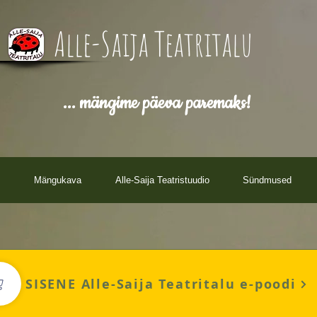
Alle-Saija Teatritalu
... mängime päeva paremaks!
Mängukava
Alle-Saija Teatristuudio
Sündmused
SISENE Alle-Saija Teatritalu e-poodi