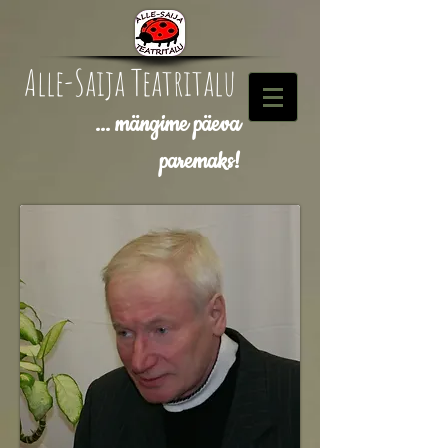
Alle-Saija Teatritalu
... mängime päeva
paremaks!