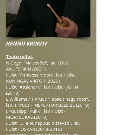
HENNU KRUKOV
Teatrirollid:
N.Gogol "Naisevõtt", lav. I.Ulst -
ANUTSHKIN (2021)
I.Ulst "Printsess Moon", lav. I.Ulst -
KUNINGAS VIKTOR (2020)
I.Ulst "#tulehark", lav. I.Ulst - JOHN
(2019)
E.Williams / T.Kruus "Täpselt nagu roos",
lav. T.Kruus - INSPEKTOR BELSIZE (2019)
J.Puusepp "Kukk", lav. I.Ulst -
MÕRTSUKAS (2018)
I.Ulst "... ja õunapuud õitsevad", lav.
I.Ulst - OSKAR
(2018-2019)