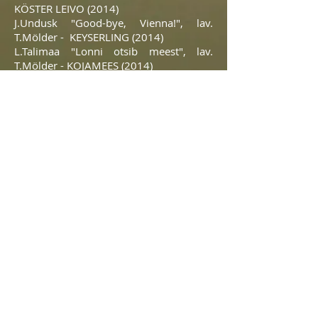
KÖSTER LEIVO (2014)
J.Undusk "Good-bye, Vienna!", lav.
T.Mölder - KEYSERLING (2014)
L.Talimaa "Lonni otsib meest", lav.
T.Mölder - KOJAMEES (2014)
M.Möll "Üks muinasjutt", lav. M.Jalas -
VANAMEES (2013)
“Head isu!“ I.Mjasnitski “Perekondlik
lõunasöök“ ainetel, seadn. ja lav.
Ü.Sillamäe - HENDRIK JÄNES
(2012-
2013)
J.Rahman "Varetepalu", lav. Ü.Sillamäe -
VANAPAGAN
(2011-2012)
N.Gogol "Naisevõtt", lav. Ü.Sillamäe -
KAUPMEES PEET PAJUPILL /
KOOLITEENER JAAN (2011)
A.Weizenberg "Sooharimine ja
südameharidus", lav. Ü.Sillamäe ja
T.Tagel - SOOTALU REIN
(2009-2010)
Täiendkoolitus:
Alle-Saija Teatristuudio näitlejakoolitus,
märts 2016 (Põlgaste), koolitaja Ain