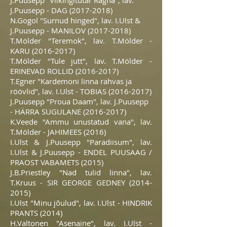
J.Puusepp "Viikingitütar Ragna", lav.
J.Puusepp - DAG
(2017-2018)
N.Gogol "Surnud hinged", lav. I.Ulst &
J.Puusepp - MANILOV
(2017-2018)
T.Mölder "Teremok", lav. T.Mölder -
KARU
(2016-2017)
T.Mölder "Tule jutt", lav. T.Mölder -
ERINEVAD ROLLID
(2016-2017)
T.Egner "Kardemoni linna rahvas ja
röövlid", lav. I.Ulst - TOBIAS
(2016-2017)
J.Puusepp "Proua Daam", lav. J.Puusepp
- HÄRRA SUGULANE
(2016-2017)
K.Veede "Ammu unustatud vana", lav.
T.Mölder - JAHIMEES (2016)
I.Ulst & J.Puusepp "Paradiisum", lav.
I.Ulst & J.Puusepp - ENDEL PUUSAAG /
PRAOST VABAMETS (2015)
J.B.Priestley "Nad tulid linna", lav.
T.Kruus - SIR GEORGE GEDNEY
(2014-
2015)
I.Ulst "Minu jõulud", lav. I.Ulst - HINDRIK
PRANTS (2014)
H.Valtonen "Asenaine", lav. I.Ulst -