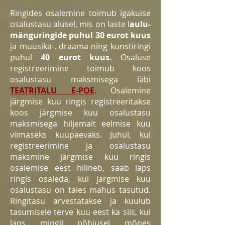
Ringides osalemine toimub igakuise
osalustasu alusel, mis on laste l
aulu-
mänguringide puhul 30 eurot kuus
ja muusika-, draama-ning kunstiringi
puhul
40 eurot kuus.
Osaluse
registreerimine toimub koos
osalustasu maksmisega läbi
TEATRITALU E-POE
.
Osalemine
järgmise kuu ringis registreeritakse
koos järgmise kuu osalustasu
maksmisega hiljemalt eelmise kuu
viimaseks kuupäevaks. Juhul, kui
registreerimine ja osalustasu
maksmine järgmise kuu ringis
osalemise eest hilineb, saab laps
ringis osaleda, kui järgmise kuu
osalustasu on täies mahus tasutud.
Ringitasu arvestatakse ja kuulub
tasumisele terve kuu eest ka siis, kui
laps mingil põhjusel mõnes