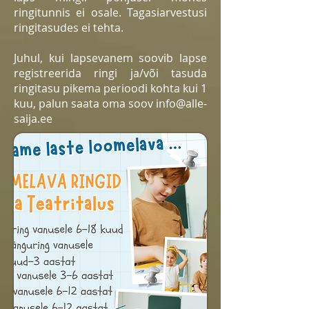
ringitunnis ei osale. Tagasiarvestusi
ringitasudes ei tehta.
Juhul, kui lapsevanem soovib lapse
registreerida ringi ja/või tasuda
ringitasu pikema perioodi kohta kui 1
kuu, palun saata oma soov
info@alle-
saija.ee