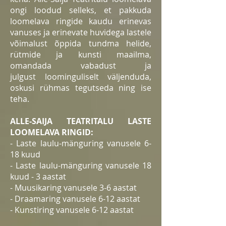
ongi loodud selleks, et pakkuda
loomelava ringide kaudu erinevas
vanuses ja erinevate huvidega lastele
võimalust õppida tundma helide,
rütmide
ja kunsti maailma
,
omandada vabadust ja
julgust
loominguliselt väljenduda,
oskusi rühmas tegutseda ning ise
teha.
ALLE-SAIJA TEATRITALU LASTE
LOOMELAVA RINGID:
- Laste laulu-mänguring vanusele 6-
18 kuud
- Laste laulu-mänguring vanusele 18
kuud - 3 aastat
- Muusikaring vanusele 3-6 aastat
- Draamaring vanusele 6-12 aastat
- Kunstiring vanusele 6-12 aastat