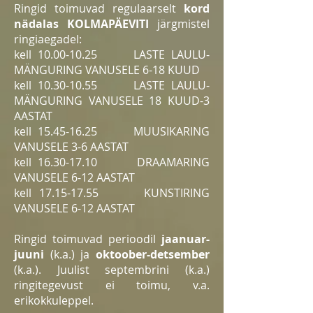
Ringid toimuvad regulaarselt
kord
nädalas KOLMAPÄEVITI
järgmistel
ringiaegadel:
kell
10.00-10.25
LASTE LAULU-
MÄNGURING VANUSELE 6-18 KUUD
kell
10.30-10.55
LASTE LAULU-
MÄNGURING VANUSELE 18 KUUD-3
AASTAT
kell
15.45-16.25
MUUSIKARING
VANUSELE 3-6 AASTAT
kell
16.30-17.10
DRAAMARING
VANUSELE 6-12 AASTAT
kell
17.15-17.55
KUNSTIRING
VANUSELE 6-12 AASTAT
Ringid toimuvad perioodil
jaanuar-
juuni
(k.a.) ja
oktoober-detsember
(k.a.). Juulist septembrini (k.a.)
ringitegevust ei toimu, v.a.
erikokkuleppel.