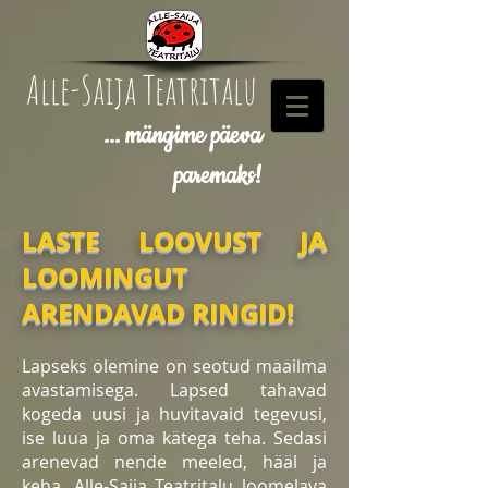
Alle-Saija Teatritalu
... mängime päeva
paremaks!
LASTE LOOVUST JA
LOOMINGUT
ARENDAVAD RINGID!
Lapseks olemine on seotud maailma
avastamisega. Lapsed tahavad
kogeda uusi ja huvitavaid tegevusi,
ise luua ja oma kätega teha. Sedasi
arenevad nende meeled, hääl ja
keha. Alle-Saija Teatritalu loomelava