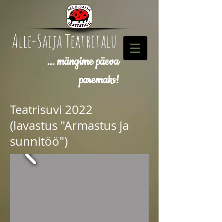
Alle-Saija Teatritalu
... mängime päeva
paremaks!
Teatrisuvi 2022
(lavastus "Armastus ja
sunnitöö")