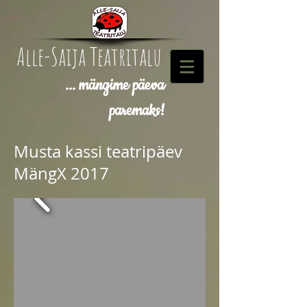
Alle-Saija Teatritalu
... mängime päeva
paremaks!
Musta kassi teatripäev
MängX 2017