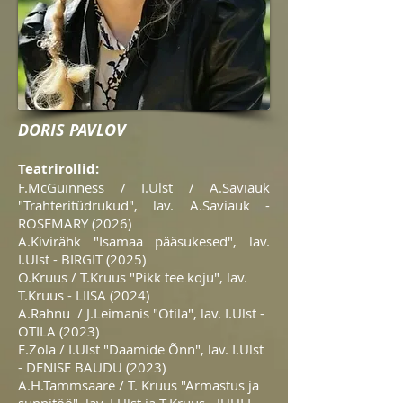
DORIS PAVLOV
Teatrirollid:
F.McGuinness / I.Ulst / A.Saviauk
"Trahteritüdrukud", lav. A.Saviauk -
ROSEMARY (2026)
A.Kivirähk "Isamaa pääsukesed", lav.
I.Ulst - BIRGIT (2025)
O.Kruus / T.Kruus "Pikk tee koju", lav.
T.Kruus - LIISA (2024)
A.Rahnu / J.Leimanis "Otila", lav. I.Ulst -
OTILA (2023)
E.Zola / I.Ulst "Daamide Õnn", lav. I.Ulst
- DENISE BAUDU (2023)
A.H.Tammsaare / T. Kruus "Armastus ja