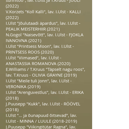
sunnitöö", lav. I.Ulst ja T.Kruus - JUULI
(2022)
V.Korzets "Koll Kalli", lav. I.Ulst - KALLI
(2022)
I.Ulst "Jõulutaadi äpardus", lav. I.Ulst -
PEALIK MEISTERHIIR (2021)
N.Gogol "Naisevõtt", lav. I.Ulst - FJOKLA
IVANOVNA (2021)
I.Ulst "Printsess Moon", lav. I.Ulst -
PRINTSESS ROOS (2020)
I.Ulst "Viimased", lav. I.Ulst -
ANASTASSIA ROMANOVA (2020)
E.Williams / T.Kruus "Täpselt nagu roos",
lav. T.Kruus - OLIVIA GRAYNE (2019)
I.Ulst "Meile tuli Jonn", lav. I.Ulst -
VERONIKA (2019)
I.Ulst "Arenguvestlus", lav. I.Ulst - ERIKA
(2018)
J.Puusepp "Kukk", lav. I.Ulst - RÖÖVEL
(2018)
I.Ulst "... ja õunapuud õitsevad", lav.
I.Ulst - MINNA / LUULE
(2018-2019)
J.Puusepp "Viikingitütar Ragna", lav.