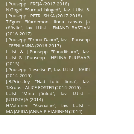
J.Puusepp - FREJA
(2017-2018)
N.Gogol "Surnud hinged", lav. I.Ulst &
J.Puusepp - PETRUSHKA
(2017-2018)
T.Egner "Kardemoni linna rahvas ja
röövlid", lav. I.Ulst - EMAND BASTIAN
(2016-2017)
J.Puusepp "Proua Daam", lav. J.Puusepp
- TEENIJANNA
(2016-2017)
I.Ulst & J.Puusepp "Paradiisum", lav.
I.Ulst & J.Puusepp - HELINA PUUSAAG
(2015)
J.Puusepp "Leselised", lav. I.Ulst - KAIRI
(2014-2015)
J.B.Priestley "Nad tulid linna", lav.
T.Kruus - ALICE FOSTER
(2014-2015)
I.Ulst "Minu jõulud", lav. I.Ulst -
JUTUSTAJA (2014)
H.Valtonen "Asenaine", lav. I.Ulst -
MAJAPIDAJANNA PIETARINEN (2014)
L.Talimaa "Lonni otsib meest", lav.
T.Mölder - LONNI ÕUNAPUU (2014)
M.Möll "Üks muinasjutt", lav. M.Jalas -