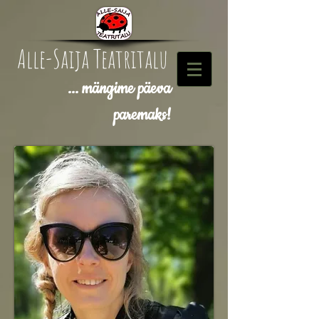
Alle-Saija Teatritalu
... mängime päeva
paremaks!