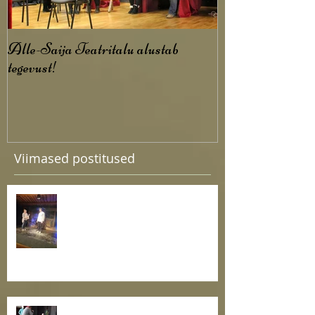
Alle-Saija Teatritalu alustab
tegevust!
Viimased postitused
Esietendus lugu tööotsija
argipäevast
Ain Saviaugu juhendatud õpituba