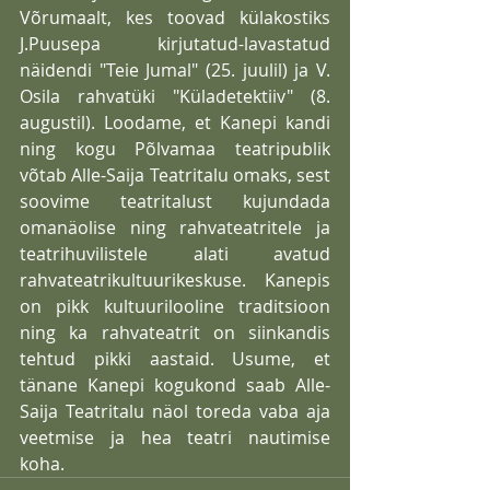
Võrumaalt, kes toovad külakostiks 
J.Puusepa kirjutatud-lavastatud 
näidendi "Teie Jumal" (25. juulil) ja V. 
Osila rahvatüki "Küladetektiiv" (8. 
augustil). Loodame, et Kanepi kandi 
ning kogu Põlvamaa teatripublik 
võtab Alle-Saija Teatritalu omaks, sest 
soovime teatritalust kujundada 
omanäolise ning rahvateatritele ja 
teatrihuvilistele alati avatud 
rahvateatrikultuurikeskuse. Kanepis 
on pikk kultuurilooline traditsioon 
ning ka rahvateatrit on siinkandis 
tehtud pikki aastaid. Usume, et 
tänane Kanepi kogukond saab Alle-
Saija Teatritalu näol toreda vaba aja 
veetmise ja hea teatri nautimise 
koha. 