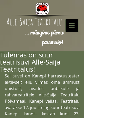
Alle-Saija Teatritalu
... mängime päeva
paremaks!
Tulemas on suur
teatrisuvi Alle-Saija
Teatritalus!
Sel suvel on Kanepi harrastusteater 
aktiivselt ellu viimas oma ammust 
unistust, avades publikule ja 
rahvateatritele Alle-Saija Teatritalu 
Põlvamaal, Kanepi vallas. Teatritalu 
avatakse 12. juulil ning suur teatrisuvi 
Kanepi kandis kestab kuni 23. 