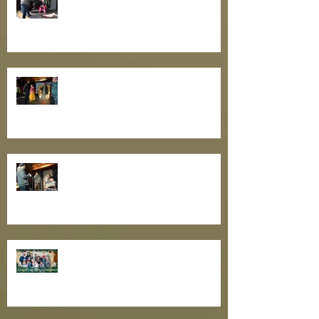
teatrikogukonna oskuste
arendamiseks
Nullpunktipraksise III õpituba
teatrikogukonna oskuste
arendamise projekti raames
Toimus näitlejatöö õpituba
"Näitleja töö rolliga II"
Toimekas teatriaasta tõmbab
otsad kokku. Kaunist
pühadeaega, sõbrad!