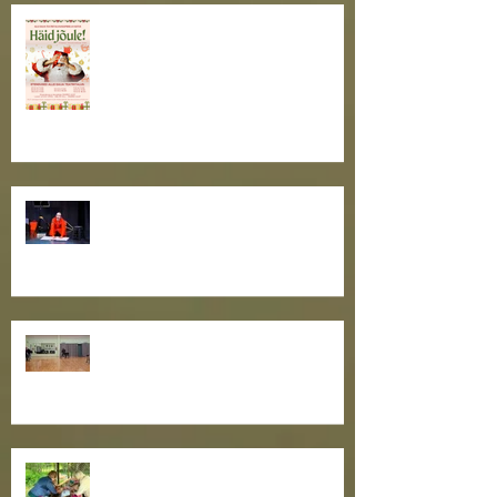
Jõulutaat ootab kõiki teatritallu!
Külalisteatrite hooaeg hoos!
Toimusid teatrikogukonna
oskuste tõstmise õpitoad
Teatrisuvi algas suure
lastepäevaga!