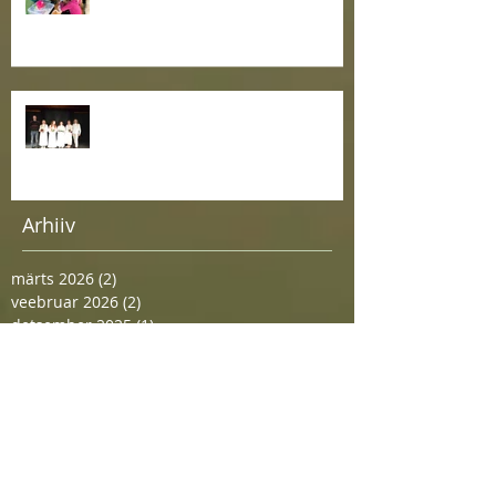
Maailmaparandajad teatritalus
Arhiiv
märts 2026
(2)
2 posts
veebruar 2026
(2)
2 posts
detsember 2025
(1)
1 post
november 2025
(3)
3 posts
juuni 2025
(1)
1 post
mai 2025
(2)
2 posts
aprill 2025
(1)
1 post
detsember 2024
(1)
1 post
oktoober 2024
(1)
1 post
juuni 2024
(1)
1 post