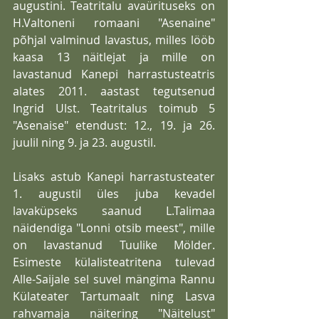
augustini. Teatritalu avaürituseks on 
H.Valtoneni romaani "Asenaine" 
põhjal valminud lavastus, milles lööb 
kaasa 13 näitlejat ja mille on 
lavastanud Kanepi harrastusteatris 
alates 2011. aastast tegutsenud 
Ingrid Ulst. Teatritalus toimub 5 
"Asenaise" etendust: 12., 19. ja 26. 
juulil ning 9. ja 23. augustil.  
Lisaks astub Kanepi harrastusteater 
1. augustil üles juba kevadel 
lavaküpseks saanud L.Talimaa 
näidendiga "Lonni otsib meest", mille 
on lavastanud Tuulike Mölder. 
Esimeste külalisteatritena tulevad 
Alle-Saijale sel suvel mängima Rannu 
Külateater Tartumaalt ning Lasva 
rahvamaja näitering "Näitelust" 