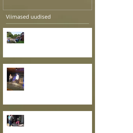
Viimased uudised
Kaunid meloodiad suvisel aiapeol
teatritalus
Esietendus lugu tööotsija
argipäevast
Ain Saviaugu juhendatud õpituba