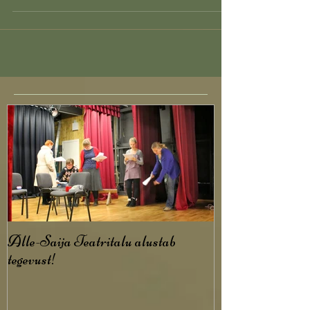
eriti suur ja põnev. Näha saab nii uusi kui...
Alle-Saija Teatritalu alustab
tegevust!