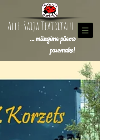
Alle-Saija Teatritalu
... mängime päeva
paremaks!