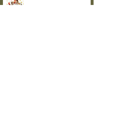
Jõulutaat ootab kõiki teatritallu!
Külalisteatrite hooaeg hoos!
Toimusid teatrikogukonna
oskuste tõstmise õpitoad
Teatrisuvi algas suure
lastepäevaga!