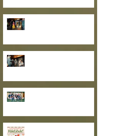
teatrikogukonna oskuste
arendamiseks
Nullpunktipraksise III õpituba
teatrikogukonna oskuste
arendamise projekti raames
Toimus näitlejatöö õpituba
"Näitleja töö rolliga II"
Toimekas teatriaasta tõmbab
otsad kokku. Kaunist
pühadeaega, sõbrad!