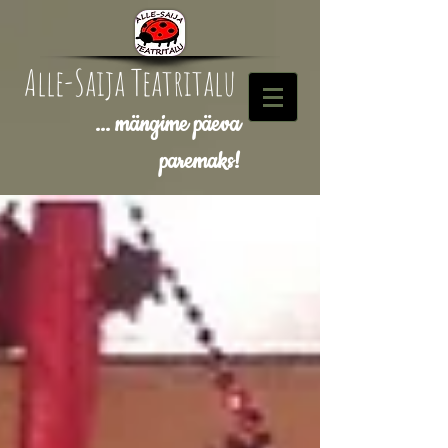
Alle-Saija Teatritalu
... mängime päeva
paremaks!