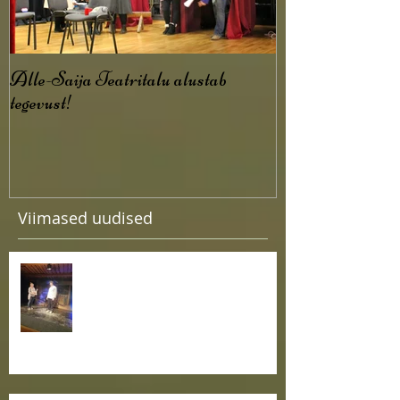
Alle-Saija Teatritalu alustab
tegevust!
Viimased uudised
Esietendus lugu tööotsija
argipäevast