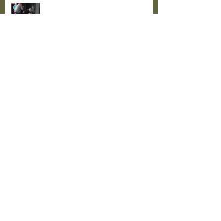
Ain Saviaugu juhendatud õpituba
teatrikogukonna oskuste
arendamiseks
Nullpunktipraksise III õpituba
teatrikogukonna oskuste
arendamise projekti raames
Toimus näitlejatöö õpituba
"Näitleja töö rolliga II"
Toimekas teatriaasta tõmbab
otsad kokku. Kaunist