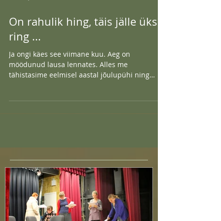
Dec 23, 2023
On rahulik hing, täis jälle üks
ring ...
Ja ongi käes see viimane kuu. Aeg on
möödunud lausa lennates. Alles me
tähistasime eelmisel aastal jõulupühi ning
pidasime uue aasta...