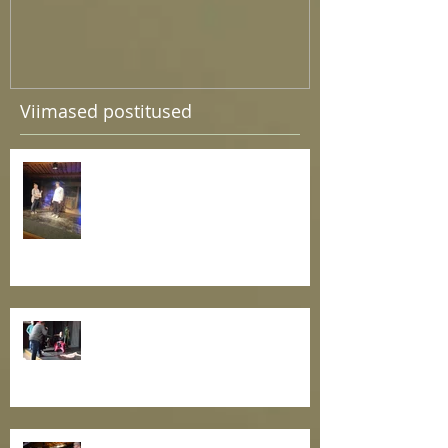
Viimased postitused
Esietendus lugu tööotsija
argipäevast
Ain Saviaugu juhendatud õpituba
teatrikogukonna oskuste
arendamiseks