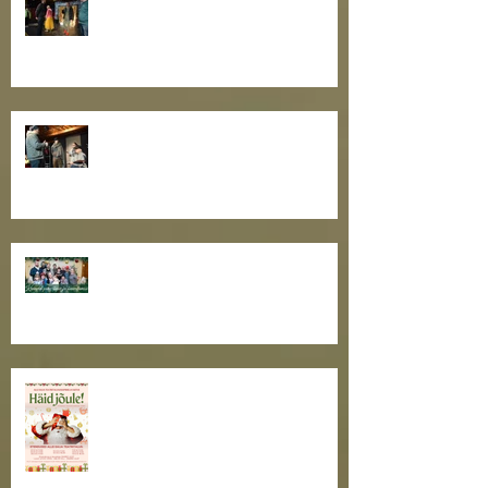
Nullpunktipraksise III õpituba
teatrikogukonna oskuste
arendamise projekti raames
Toimus näitlejatöö õpituba
"Näitleja töö rolliga II"
Toimekas teatriaasta tõmbab
otsad kokku. Kaunist
pühadeaega, sõbrad!
Jõulutaat ootab kõiki teatritallu!