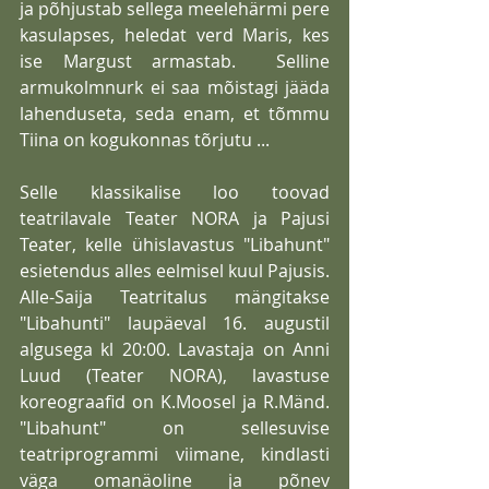
ja põhjustab sellega meelehärmi pere 
kasulapses, heledat verd Maris, kes 
ise Margust armastab.  Selline 
armukolmnurk ei saa mõistagi jääda 
lahenduseta, seda enam, et tõmmu 
Tiina on kogukonnas tõrjutu ... 
Selle klassikalise loo toovad 
teatrilavale Teater NORA ja Pajusi 
Teater, kelle ühislavastus "Libahunt" 
esietendus alles eelmisel kuul Pajusis. 
Alle-Saija Teatritalus mängitakse 
"Libahunti" laupäeval 16. augustil 
algusega kl 20:00. Lavastaja on Anni 
Luud (Teater NORA), lavastuse 
koreograafid on K.Moosel ja R.Mänd. 
"Libahunt" on sellesuvise 
teatriprogrammi viimane, kindlasti 
väga omanäoline ja põnev 