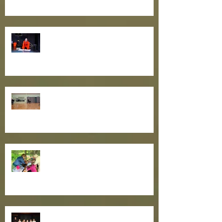
Külalisteatrite hooaeg hoos!
Toimusid teatrikogukonna
oskuste tõstmise õpitoad
Teatrisuvi algas suure
lastepäevaga!
Maailmaparandajad teatritalus