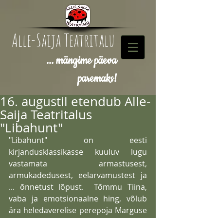
Alle-Saija Teatritalu
... mängime päeva
paremaks!
16. augustil etendub Alle-
Saija Teatritalus
"Libahunt"
"Libahunt" on eesti 
kirjandusklassikasse kuuluv lugu 
vastamata armastusest, 
armukadedusest, eelarvamustest ja 
... õnnetust lõpust.  Tõmmu Tiina, 
vaba ja emotsionaalne hing, võlub 
ära heledaverelise perepoja Marguse 