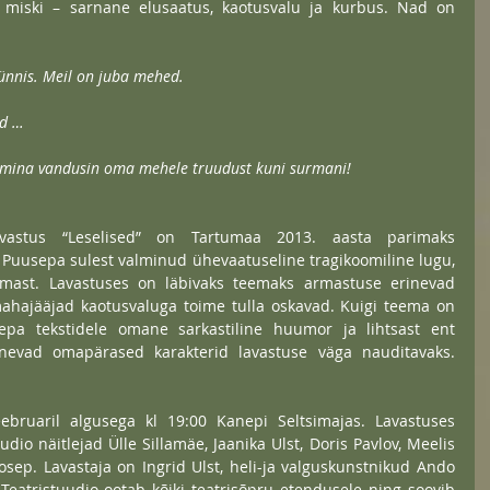
miski – sarnane elusaatus, kaotusvalu ja kurbus. Nad on 
ünnis. Meil on juba mehed.
ed …
a mina vandusin oma mehele truudust kuni surmani!
lavastus “Leselised” on Tartumaa 2013. aasta parimaks 
Puusepa sulest valminud ühevaatuseline tragikoomiline lugu, 
mast. Lavastuses on läbivaks teemaks armastuse erinevad 
ahajääjad kaotusvaluga toime tulla oskavad. Kuigi teema on 
pa tekstidele omane sarkastiline huumor ja lihtsast ent 
lenevad omapärased karakterid lavastuse väga nauditavaks. 
udio näitlejad Ülle Sillamäe, Jaanika Ulst, Doris Pavlov, Meelis 
osep. Lavastaja on Ingrid Ulst, heli-ja valguskunstnikud Ando 
a Teatristuudio ootab kõiki teatrisõpru etendusele ning soovib 