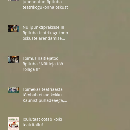
juhendatud õpituba
teatrikogukonna oskuste
arendamiseks
Nullpunktipraksise III
õpituba teatrikogukonna
oskuste arendamise
projekti raames
Toimus näitlejatöö
õpituba "Näitleja töö
rolliga II"
Toimekas teatriaasta
tõmbab otsad kokku.
Kaunist pühadeaega,
sõbrad!
Jõulutaat ootab kõiki
teatritallu!