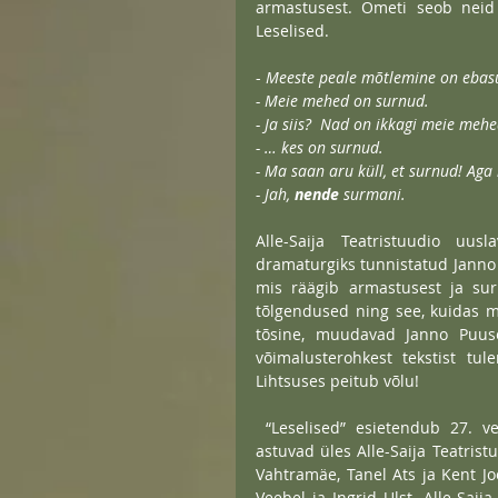
armastusest. Ometi seob neid 
Leselised. 
-
 Meeste peale mõtlemine on ebas
- Meie mehed on surnud.
- Ja siis?  Nad on ikkagi meie meh
- … kes on surnud.
- Ma saan aru küll, et surnud! Ag
- Jah, 
nende 
surmani.
Alle-Saija Teatristuudio uus
dramaturgiks tunnistatud Janno 
mis räägib armastusest ja sur
tõlgendused ning see, kuidas m
tõsine, muudavad Janno Puuse
võimalusterohkest tekstist tu
Lihtsuses peitub võlu! 
 “Leselised” esietendub 27. veebruaril algusega kl 19:00 Kanepi Seltsimajas. Lavastuses 
astuvad üles Alle-Saija Teatristu
Vahtramäe, Tanel Ats ja Kent Jo
Veebel ja Ingrid Ulst. Alle-Saij