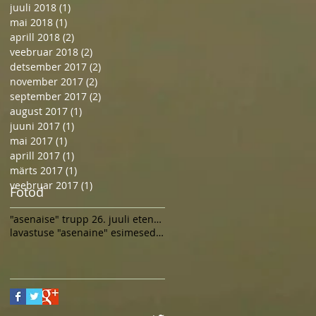
juuli 2018
(1)
1 post
mai 2018
(1)
1 post
aprill 2018
(2)
2 posts
veebruar 2018
(2)
2 posts
detsember 2017
(2)
2 posts
november 2017
(2)
2 posts
september 2017
(2)
2 posts
august 2017
(1)
1 post
juuni 2017
(1)
1 post
mai 2017
(1)
1 post
aprill 2017
(1)
1 post
märts 2017
(1)
1 post
veebruar 2017
(1)
1 post
Fotod
"asenaise" trupp 26. juuli etenduse järel
lavastuse "asenaine" esimesed proovid