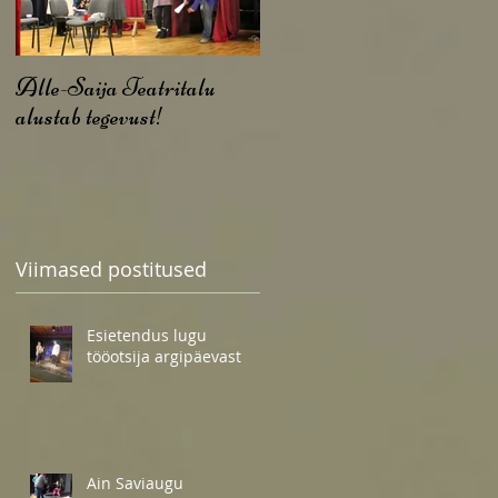
Alle-Saija Teatritalu
alustab tegevust!
Viimased postitused
Esietendus lugu
tööotsija argipäevast
Ain Saviaugu