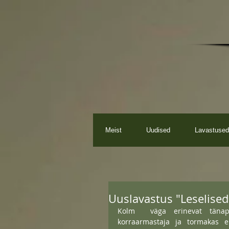
Meist
Uudised
Lavastused
Uuslavastus "Leselised
Kolm  väga erinevat tänapä
korraarmastaja ja tormakas e