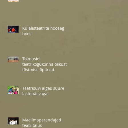
Külalisteatrite hooaeg
hoos!
Toimusid
teatrikogukonna oskuste
tõstmise õpitoad
Teatrisuvi algas suure
lastepäevaga!
Maailmaparandajad
teatritalus