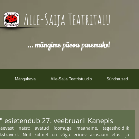
Alle-Saija Teatritalu
... mängime päeva paremaks!
Mängukava
Alle-Saija Teatristuudio
Sündmused
" esietendub 27. veebruaril Kanepis
evast naist: avatud loomuga maanaine, tagasihoidlik 
kstravert. Neil kolmel on väga erinev arusaam elust ja 