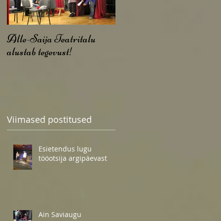
Alle-Saija Teatritalu
alustab tegevust!
Viimased postitused
Esietendus lugu
tööotsija argipäevast
Ain Saviaugu