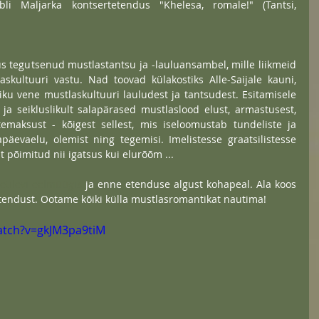
li Maljarka kontsertetendus "Khelesa, romale!" (Tantsi, 
 tegutsenud mustlastantsu ja -lauluansambel, mille liikmeid 
ultuuri vastu. Nad toovad külakostiks Alle-Saijale kauni, 
iku vene mustlaskultuuri lauludest ja tantsudest. Esitamisele 
 ja seikluslikult salapärased mustlaslood elust, armastusest, 
emaksust - kõigest sellest, mis iseloomustab tundeliste ja 
äevaelu, olemist ning tegemisi. Imelistesse graatsilistesse 
 põimitud nii igatsus kui elurõõm ...
letilevi eelmüügis 
ja enne etenduse algust kohapeal. Ala koos 
tendust. Ootame kõiki külla mustlasromantikat nautima!
atch?v=gkJM3pa9tiM