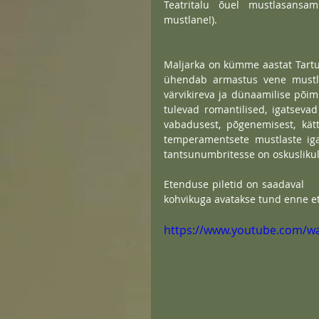
Teatritalu õuel mustlasansamb
mustlane!).
Maljarka on kümme aastat Tartus
ühendab armastus vene mustlask
värvikireva ja dünaamilise põim
tulevad romantilised, igatsevad
vabadusest, põgenemisest, kätt
temperamentsete mustlaste igap
tantsunumbritesse on oskuslikult
Etenduse piletid on saadaval 
Pi
kohvikuga avatakse tund enne e
https://www.youtube.com/w