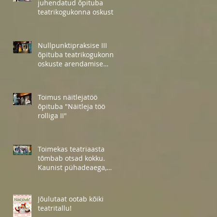
juhendatud õpituba
teatrikogukonna oskuste
arendamiseks
Nullpunktipraksise III
õpituba teatrikogukonna
oskuste arendamise
projekti raames
Toimus näitlejatöö
õpituba "Näitleja töö
rolliga II"
Toimekas teatriaasta
tõmbab otsad kokku.
Kaunist pühadeaega,
sõbrad!
Jõulutaat ootab kõiki
teatritallu!