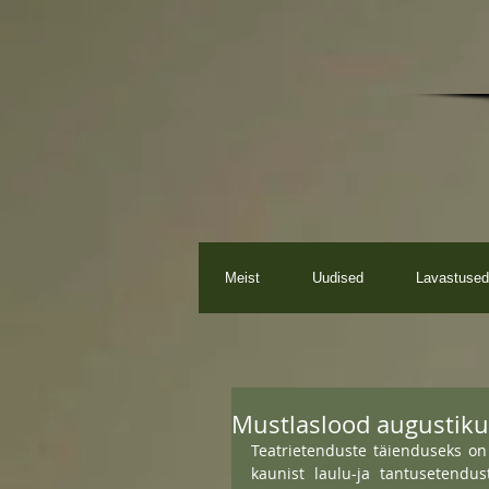
Meist
Uudised
Lavastused
Mustlaslood augustikuu
Teatrietenduste täienduseks on 
kaunist laulu-ja tantusetendus