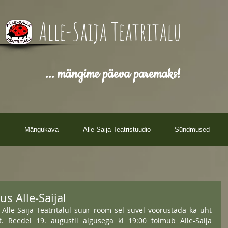
Alle-Saija Teatritalu
... mängime päeva paremaks!
Mängukava
Alle-Saija Teatristuudio
Sündmused
s Alle-Saijal
Alle-Saija Teatritalul suur rõõm sel suvel võõrustada ka üht 
t. Reedel 19. augustil algusega kl 19:00 toimub Alle-Saija 