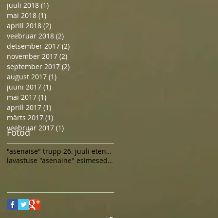
juuli 2018
(1)
1 post
mai 2018
(1)
1 post
aprill 2018
(2)
2 posts
veebruar 2018
(2)
2 posts
detsember 2017
(2)
2 posts
november 2017
(2)
2 posts
september 2017
(2)
2 posts
august 2017
(1)
1 post
juuni 2017
(1)
1 post
mai 2017
(1)
1 post
aprill 2017
(1)
1 post
märts 2017
(1)
1 post
veebruar 2017
(1)
1 post
Fotod
"asenaise" trupp 26. juuli etenduse järel
lavastuse "asenaine" esimesed proovid