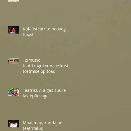
Külalisteatrite hooaeg
hoos!
Toimusid
teatrikogukonna oskuste
tõstmise õpitoad
Teatrisuvi algas suure
lastepäevaga!
Maailmaparandajad
teatritalus