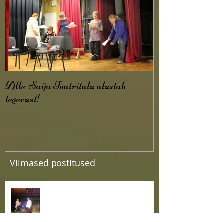
Alle-Saija Teatritalu alustab
tegevust!
Viimased postitused
Esietendus lugu tööotsija
argipäevast