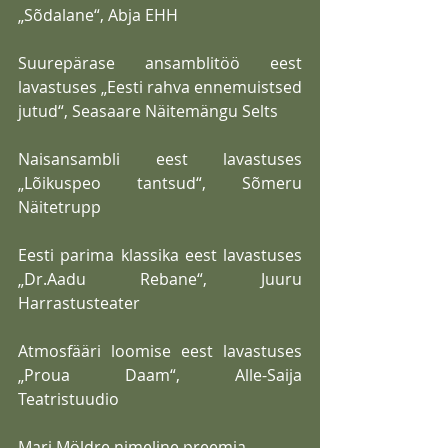
„Sõdalane“, Abja EHH
Suurepärase ansamblitöö eest 
lavastuses „Eesti rahva ennemuistsed 
jutud“, Seasaare Näitemängu Selts
Naisansambli eest lavastuses 
„Lõikuspeo tantsud“, Sõmeru 
Näitetrupp
Eesti parima klassika eest lavastuses 
„Dr.Aadu Rebane“, Juuru 
Harrastusteater
Atmosfääri loomise eest lavastuses 
„Proua Daam“, Alle-Saija 
Teatristuudio
Mari Möldre nimeline preemia