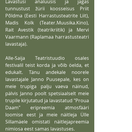
Lavastusi analüüsis ja jagas 
tunnustust žürii koosseisus Priit 
Põldma (Eesti Harrastusteatrite Liit), 
Madis Kolk (Teater.Muusika.Kino), 
Rait Avestik (teatrikriitik) ja Mervi 
Vaarmann (Raplamaa harrastusteatri 
lavastaja).
Alle-Saija Teatristuudio osales 
festivalil teist korda ja võib öelda, et 
edukalt. Tänu andekale noorele 
lavastajale Janno Puusepale, kes on 
meie trupiga palju vaeva näinud, 
pälvis Janno poolt spetsiaalselt meie 
trupile kirjutatud ja lavastatud "Proua 
Daam" eripreemia atmosfääri 
loomise eest ja meie näitleja Ülle 
Sillamäele omistati näitlejapreemia 
nimiosa eest samas lavastuses.