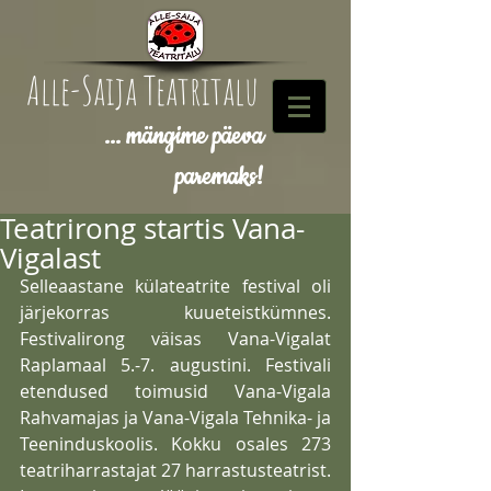
Alle-Saija Teatritalu
... mängime päeva
paremaks!
Teatrirong startis Vana-
Vigalast
Selleaastane külateatrite festival oli 
järjekorras kuueteistkümnes. 
Festivalirong väisas Vana-Vigalat 
Raplamaal 5.-7. augustini. Festivali 
etendused toimusid Vana-Vigala 
Rahvamajas ja Vana-Vigala Tehnika- ja 
Teeninduskoolis. Kokku osales 273 
teatriharrastajat 27 harrastusteatrist. 