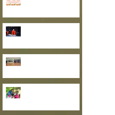
Külalisteatrite hooaeg hoos!
Toimusid teatrikogukonna
oskuste tõstmise õpitoad
Teatrisuvi algas suure
lastepäevaga!