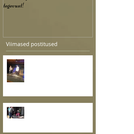
tegevust!
Viimased postitused
Esietendus lugu tööotsija
argipäevast
Ain Saviaugu juhendatud õpituba
teatrikogukonna oskuste
arendamiseks