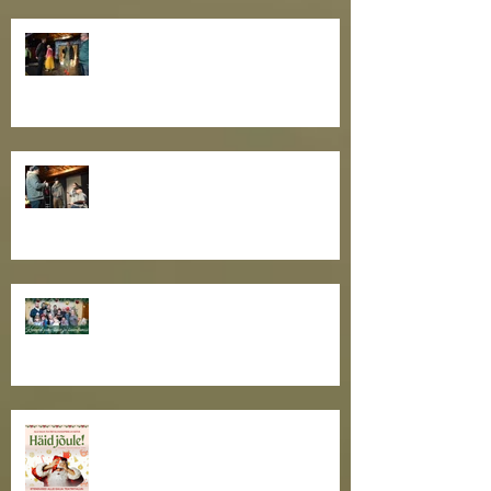
Nullpunktipraksise III õpituba
teatrikogukonna oskuste
arendamise projekti raames
Toimus näitlejatöö õpituba
"Näitleja töö rolliga II"
Toimekas teatriaasta tõmbab
otsad kokku. Kaunist
pühadeaega, sõbrad!
Jõulutaat ootab kõiki teatritallu!