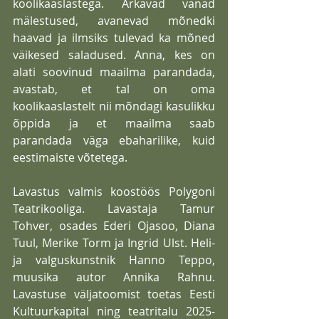
koolikaaslastega. Ärkavad vanad 
mälestused, avanevad mõnedki 
haavad ja ilmsiks tulevad ka mõned 
väikesed saladused. Anna, kes on 
alati soovinud maailma parandada, 
avastab, et tal on oma 
koolikaaslastelt nii mõndagi kasulikku 
õppida ja et maailma saab 
parandada väga ebaharilike, kuid 
eestimaiste võtetega.
Lavastus valmis koostöös Polygoni 
Teatrikooliga. Lavastaja Tamur 
Tohver, osades Ederi Ojasoo, Diana 
Tuul, Merike Torm ja Ingrid Ulst. Heli-
ja valguskunstnik Hanno Teppo, 
muusika autor Annika Rahnu. 
Lavastuse väljatoomist toetas Eesti 
Kultuurkapital ning teatritalu 2025-