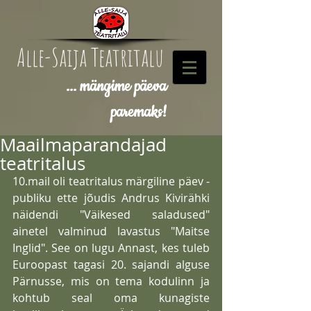
Alle-Saija Teatritalu
... mängime päeva
paremaks!
Maailmaparandajad
teatritalus
10.mail oli teatritalus märgiline päev - 
publiku ette jõudis Andrus Kivirähki 
näidendi "Väikesed saladused" 
ainetel valminud lavastus "Maitse 
Inglid". See on lugu Annast, kes tuleb 
Euroopast tagasi 20. sajandi alguse 
Pärnusse, mis on tema kodulinn ja 
kohtub seal oma kunagiste 